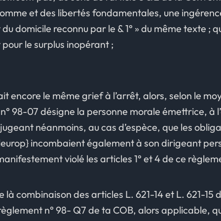
homme et des libertés fondamentales, une ingérence
ct du domicile reconnu par le & 1° » du même texte ; 
t pour le surplus inopérant ;
it encore le même grief à l’arrêt, alors, selon le m
° 98-07 désigne la personne morale émettrice, à l’
 jugeant néanmoins, au cas d’espèce, que les obliga
taleurop} incombaient également à son dirigeant pe
anifestement violé les articles 1° et 4 de ce règleme
de là combinaison des articles L. 621-14 et L. 621-15
du règlement n° 98- Q7 de ta COB, alors applicable, 